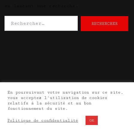
en lançant une recherche.
Rechercher :
© 2026 Les éditions du Joyeux Pendu.
Fièrement propulsé par
Sydney
En poursuivant votre navigation sur ce site,
vous acceptez l'utilisation de cookies
relatifs à la sécurité et au bon
fonctionnement du site.
Politique de confidentialité
OK