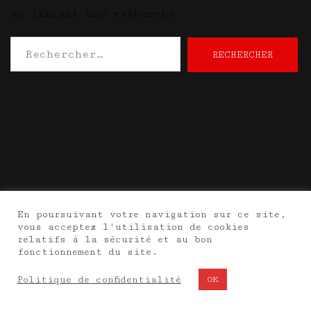
en lançant une recherche.
Rechercher :
© 2026 Les éditions du Joyeux Pendu.
Fièrement propulsé par
Sydney
En poursuivant votre navigation sur ce site,
vous acceptez l'utilisation de cookies
relatifs à la sécurité et au bon
fonctionnement du site.
Politique de confidentialité
OK