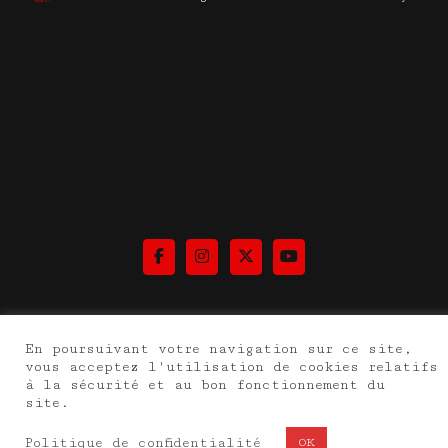
© 2026 Les éditions du Joyeux Pendu.
En poursuivant votre navigation sur ce site,
Fièrement propulsé par
Sydney
vous acceptez l'utilisation de cookies relatifs
à la sécurité et au bon fonctionnement du
site.
Politique de confidentialité
OK