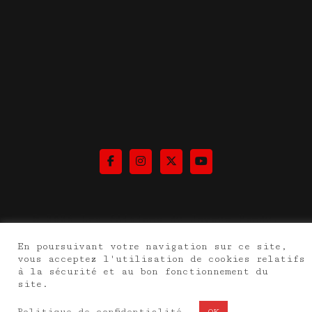
© 2026 Les éditions du Joyeux Pendu.
Fièrement propulsé par
Sydney
En poursuivant votre navigation sur ce site,
vous acceptez l'utilisation de cookies relatifs
à la sécurité et au bon fonctionnement du
site.
Politique de confidentialité
OK