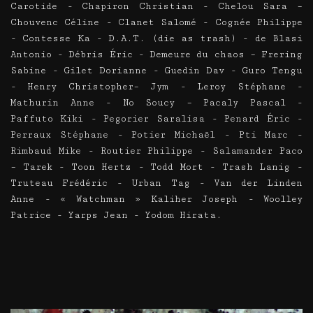
Carotide - Chapiron Christian - Chelou Sara –
Chouvenc Céline - Clanet Salomé - Cognée Philippe
- Contesse Ka - D.A.T. (die as trash) - de Blasi
Antonio - Débris Éric - Demeure du chaos – Frering
Sabine - Gilet Dorianne - Guedin Dav - Guro Tengu
- Henry Christopher– Jym - Leroy Stéphane -
Mathurin Anne - No Soucy – Pacaly Pascal -
Paffuto Kiki - Pegorier Saralisa - Penard Éric -
Perraux Stéphane - Potier Michaël - Pti Marc -
Rimbaud Mike - Routier Philippe - Salamander Paco
– Tarek - Toon Hertz - Todd Mort - Trash Lanig -
Truteau Frédéric - Urban Tag - Van der Linden
Anne - « Watchman » Kaliher Joseph - Woolley
Patrice - Yarps Jean - Yodom Hirata.