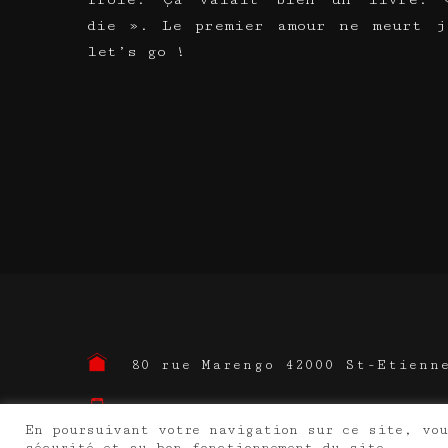
die ». Le premier amour ne meurt j
let’s go !
80 rue Marengo 42000 St-Etienn
06 45 31 81 35
En poursuivant votre navigation sur ce site, vo
sécurité et au bon fonctionnement du site.