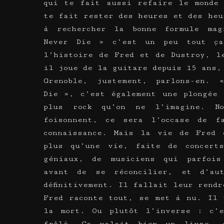
qui te fait aussi refaire le monde 
te fait rester des heures et des heu
à rechercher la bonne formule mag
Never Die » c’est un peu tout ç
l’histoire de Fred et de Dustroy, l
il joue de la guitare depuis 15 ans,
Grenoble, justement, parlons-en. 
Die », c’est également une plongée 
plus rock qu’on ne l’imagine. N
foisonnent, ce sera l’occase de f
connaissance. Mais la vie de Fred 
plus qu’une vie, faite de concert
géniaux, de musiciens qui parfois
avant de se réconcilier, et d’aut
définitivement. Il fallait leur rendr
Fred raconte tout, se met à nu. Il 
la mort. Ou plutôt l’inverse : c’
frôlé. Ça valait bien un livre. 