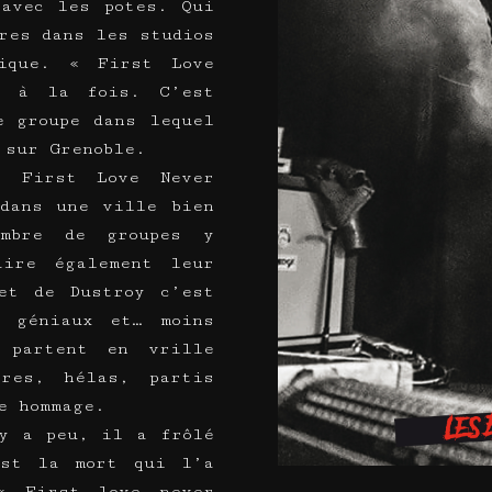
avec les potes. Qui
res dans les studios
ique. « First Love
a à la fois. C’est
e groupe dans lequel
 sur Grenoble.
« First Love Never
dans une ville bien
ombre de groupes y
aire également leur
et de Dustroy c’est
s géniaux et… moins
 partent en vrille
res, hélas, partis
e hommage.
y a peu, il a frôlé
est la mort qui l’a
« First love never